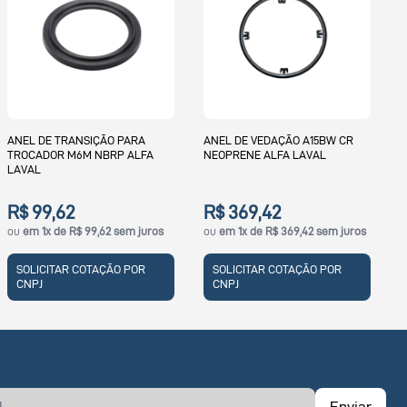
ANEL DE VEDAÇÃO PARA
A
TROCADOR M10BW CR CLIP-ON
T
ALFA LAVAL
A
ANEL DE VEDAÇÃO A15BW CR
NEOPRENE ALFA LAVAL
R$ 127,35
ou
em 1x de R$ 127,35 sem juros
R$ 369,42
ou
em 1x de R$ 369,42 sem juros
SOLICITAR COTAÇÃO POR
CNPJ
SOLICITAR COTAÇÃO POR
CNPJ
Enviar