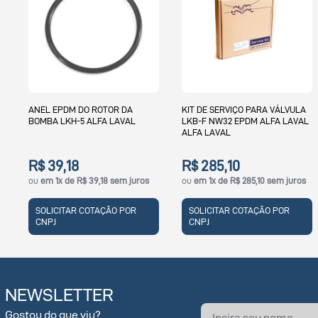
ABRACADEIRA DA CARCAÇA DA
KIT DE SERVIÇO PARA VÁLVULA
BOMBA SOLIDC-1 ALFA LAVAL
LKB-F NW32 EPDM ALFA LAVAL
ALFA LAVAL
R$ 2.079,87
R$ 285,10
ou
em 1x de R$ 2.079,87 sem
ou
em 1x de R$ 285,10 sem juros
juros
SOLICITAR COTAÇÃO POR
SOLICITAR COTAÇÃO POR
CNPJ
CNPJ
NEWSLETTER
Gostou do que viu?