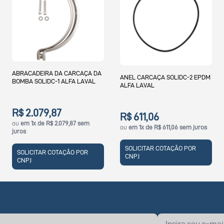
ANEL CARCAÇA SOLIDC-2 EPDM
ANEL DE TRANSIÇÃO PARA
ALFA LAVAL
TROCADOR M6M NBRP ALFA
LAVAL
R$ 611,06
R$ 99,62
ou
em 1x de R$ 611,06 sem juros
ou
em 1x de R$ 99,62 sem juros
SOLICITAR COTAÇÃO POR
SOLICITAR COTAÇÃO POR
CNPJ
CNPJ