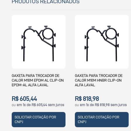
PRODUTOS RELACIONADOS
GAXETA PARA TROCADOR DE
GAXETA PARA TROCADOR DE
CALOR M10M EPDM AL CLIP-ON
CALOR M10M HNBR CLIP-ON
EPDM-AL ALFA LAVAL
ALFA LAVAL
R$ 605,44
R$ 818,98
os
ou
em 1x de R$ 605,44 sem juros
ou
em 1x de R$ 818,98 sem juros
SOLICITAR COTAÇÃO POR
SOLICITAR COTAÇÃO POR
CNPJ
CNPJ