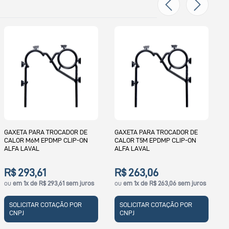
G
C
A
GAXETA PARA TROCADOR DE
GAXETA PARA TROCADOR DE
CALOR M6M EPDMP CLIP-ON
CALOR T5M EPDMP CLIP-ON
ALFA LAVAL
ALFA LAVAL
R$ 293,61
R$ 263,06
ou
em 1x de R$ 293,61 sem juros
ou
em 1x de R$ 263,06 sem juros
SOLICITAR COTAÇÃO POR
SOLICITAR COTAÇÃO POR
CNPJ
CNPJ