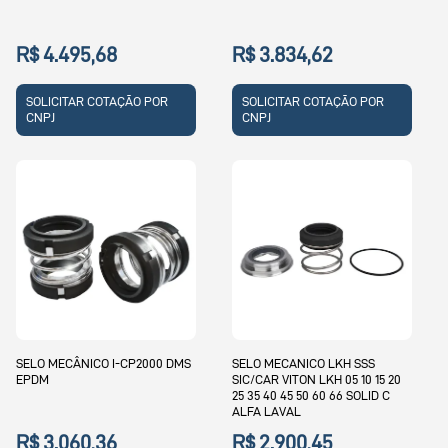
R$ 4.495,68
R$ 3.834,62
SOLICITAR COTAÇÃO POR
SOLICITAR COTAÇÃO POR
CNPJ
CNPJ
SELO MECÂNICO I-CP2000 DMS
SELO MECANICO LKH SSS
EPDM
SIC/CAR VITON LKH 05 10 15 20
25 35 40 45 50 60 66 SOLID C
ALFA LAVAL
R$ 3.060,36
R$ 2.900,45