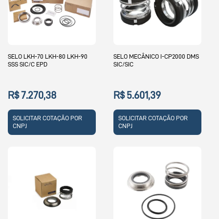
SELO LKH-70 LKH-80 LKH-90
SELO MECÂNICO I-CP2000 DMS
SSS SIC/C EPD
SIC/SIC
R$ 7.270,38
R$ 5.601,39
SOLICITAR COTAÇÃO POR
SOLICITAR COTAÇÃO POR
CNPJ
CNPJ