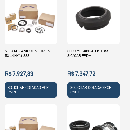
SELO MECÂNICO LKH-112 LKH-
SELO MECÂNICO LKH DSS
113 LKH-114 SSS
SIC/CAR EPDM
R$ 7.927,83
R$ 7.347,72
SOLICITAR COTAÇÃO POR
SOLICITAR COTAÇÃO POR
CNPJ
CNPJ