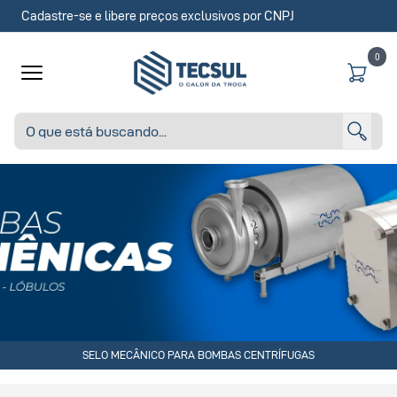
Cadastre-se e libere preços exclusivos por CNPJ
0
SELO MECÂNICO PARA BOMBAS CENTRÍFUGAS