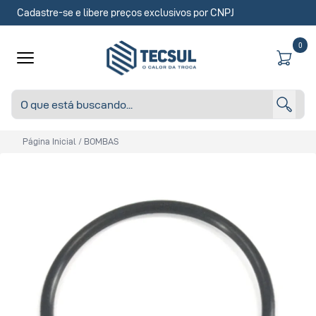
Cadastre-se e libere preços exclusivos por CNPJ
0
Página Inicial
/
BOMBAS