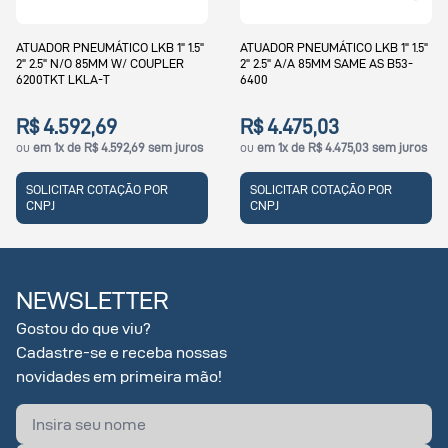
ATUADOR PNEUMÁTICO LKB 1" 1.5"
ATUADOR PNEUMÁTICO LKB 3"
2" 2.5" A/A 85MM SAME AS B53-
N/O 85MM W/ COUPLER 6300TKT
6400
LKLA-T
R$ 4.475,03
R$ 4.592,69
ou
em 1x de R$ 4.475,03 sem juros
ou
em 1x de R$ 4.592,69 sem juros
SOLICITAR COTAÇÃO POR
SOLICITAR COTAÇÃO POR
CNPJ
CNPJ
NEWSLETTER
Gostou do que viu?
Cadastre-se e receba nossas
novidades em primeira mão!