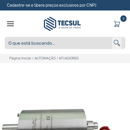
Cadastre-se e libere preços exclusivos por CNPJ
0
Página Inicial
/
AUTOMAÇÃO
/
ATUADORES