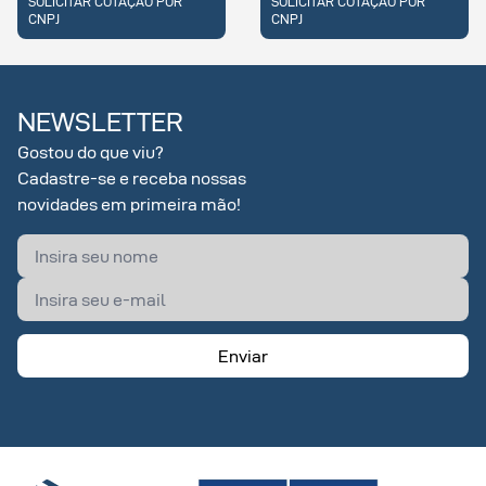
COTAÇÃO POR
SOLICITAR COTAÇÃO POR
SOLICITAR 
CNPJ
CNPJ
NEWSLETTER
Gostou do que viu?
Cadastre-se e receba nossas
novidades em primeira mão!
Enviar