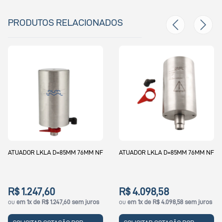
PRODUTOS RELACIONADOS
A D=85MM 76MM NF
ATUADOR LKLA D=85MM 76MM NF
ATUADOR PNE
D133 NW150
60
R$ 4.098,58
R$ 8.477,
1.247,60 sem juros
ou
em 1x de R$ 4.098,58 sem juros
ou
em 1x de R$