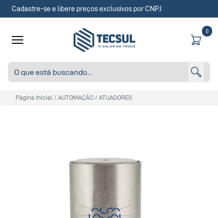
Cadastre-se e libere preços exclusivos por CNPJ
0
Página Inicial
/
AUTOMAÇÃO
/
ATUADORES