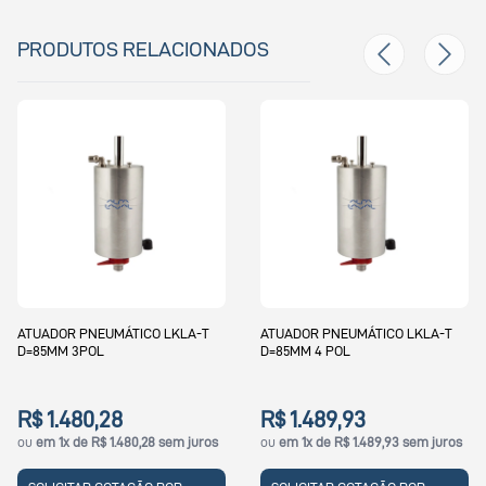
PRODUTOS RELACIONADOS
A-T
ATUADOR PNEUMÁTICO LKLA-T
ATUADOR PNEUMÁTICO LKB 1"
D=85MM 4 POL
2" 2.5" A/A 85MM W/ COUPL
6400TKT LKLA-T
R$ 1.489,93
R$ 4.997,36
juros
ou
em 1x de R$ 1.489,93 sem juros
ou
em 1x de R$ 4.997,36 sem