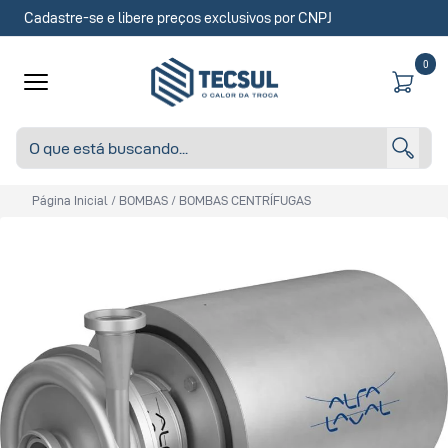
Cadastre-se e libere preços exclusivos por CNPJ
0
Página Inicial
/
BOMBAS
/
BOMBAS CENTRÍFUGAS