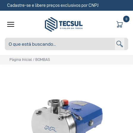
Cadastre-se e libere preços exclusivos por CNPJ
0
Página Inicial
/
BOMBAS