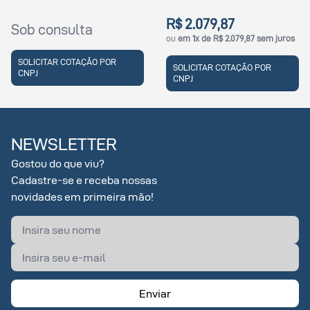
R$ 2.079,87
R$ 542,50
a
ou
em 1x de R$ 2.079,87 sem juros
ou
em 1x de R$ 542,
ÇÃO POR
SOLICITAR COTAÇÃO POR
SOLICITAR COTA
CNPJ
CNPJ
NEWSLETTER
Gostou do que viu?
Cadastre-se e receba nossas
novidades em primeira mão!
Enviar