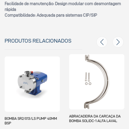
Facilidade de manutenção:
Design modular com desmontagem
rápida
Compatibilidade:
Adequada para sistemas CIP/SIP
PRODUTOS RELACIONADOS
ABRACADEIRA DA CARCAÇA DA
ANEL DE VEDAÇÃO
S PUMP 40MM
BOMBA SOLIDC-1 ALFA LAVAL
BOMBA LKH-25 E L