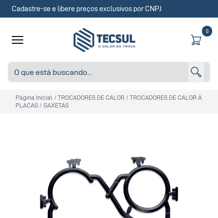
Cadastre-se e libere preços exclusivos por CNPJ
0
Página Inicial
/
TROCADORES DE CALOR
/
TROCADORES DE CALOR À
PLACAS
/
GAXETAS