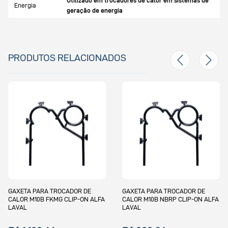
Utilizado em trocadores de calor em sistemas de
Energia
geração de energia
PRODUTOS RELACIONADOS
E
GAXETA PARA TROCADOR DE
GAXETA PARA TROCADOR D
 ALFA
CALOR M10B NBRP CLIP-ON ALFA
CALOR M15B NBRB CLIP-ON
LAVAL
LAVAL