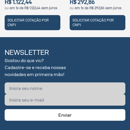
R$ 292,86
R$ 285,31
juros
ou
em 1x de R$ 292,86 sem juros
ou
em 1x de R$ 285,31 sem j
SOLICITAR COTAÇÃO POR
SOLICITAR COTAÇÃO POR
CNPJ
CNPJ
NEWSLETTER
Gostou do que viu?
Cadastre-se e receba nossas
novidades em primeira mão!
Enviar