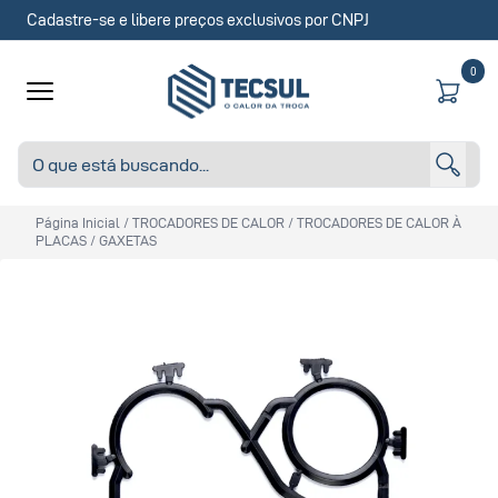
Cadastre-se e libere preços exclusivos por CNPJ
0
Página Inicial
/
TROCADORES DE CALOR
/
TROCADORES DE CALOR À
PLACAS
/
GAXETAS