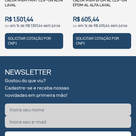
A
CALOR M10M EPDM AL CLIP-ON
CALOR M10M EPDMP CLIP-ON
EPDM-AL ALFA LAVAL
ALFA LAVAL
R$ 605,44
R$ 430,96
ou
em 1x de R$ 605,44 sem juros
ou
em 1x de R$ 430,96 sem juros
SOLICITAR COTAÇÃO POR
SOLICITAR COTAÇÃO POR
CNPJ
CNPJ
NEWSLETTER
Gostou do que viu?
Cadastre-se e receba nossas
novidades em primeira mão!