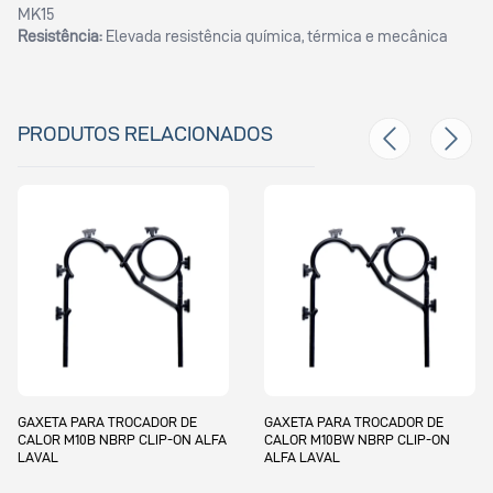
MK15
Resistência:
Elevada resistência química, térmica e mecânica
PRODUTOS RELACIONADOS
 TROCADOR DE
GAXETA PARA TROCADOR DE
GAXETA PARA
BRP CLIP-ON ALFA
CALOR M10BW NBRP CLIP-ON
CALOR M10M N
ALFA LAVAL
LAVAL