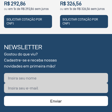
6
R$ 326,56
R$ 356,16
 292,86 sem juros
ou
em 1x de R$ 326,56 sem juros
ou
em 1x de R$
COTAÇÃO POR
SOLICITAR COTAÇÃO POR
SOLICITAR 
CNPJ
CNPJ
NEWSLETTER
Gostou do que viu?
Cadastre-se e receba nossas
novidades em primeira mão!
Enviar