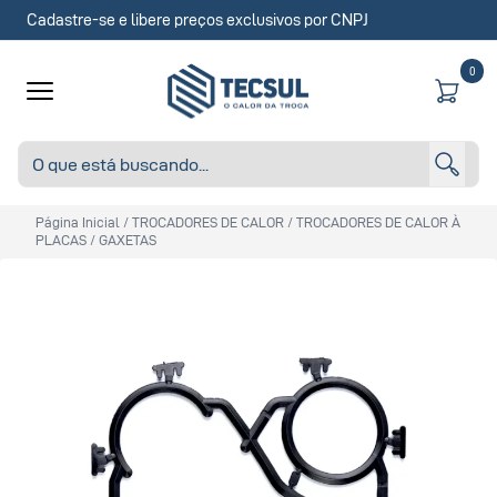
Cadastre-se e libere preços exclusivos por CNPJ
0
Página Inicial
/
TROCADORES DE CALOR
/
TROCADORES DE CALOR À
PLACAS
/
GAXETAS