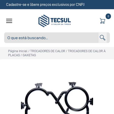
Cadastre-se e libere preços exclusivos por CNPJ
0
Página Inicial
/
TROCADORES DE CALOR
/
TROCADORES DE CALOR À
PLACAS
/
GAXETAS