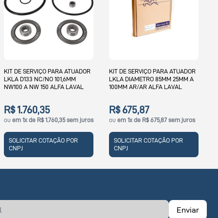
KIT DE SERVIÇO PARA 
LKLA-T 85MM AR/AR 
101.6MM NW25 NW100 
RA ATUADOR
KIT DE SERVIÇO PARA ATUADOR
LAVAL
1,6MM
LKLA DIAMETRO 85MM 25MM A
FA LAVAL
100MM AR/AR ALFA LAVAL
R$ 684,09
ou
em 1x de R$ 684,09 
R$ 675,87
,35 sem juros
ou
em 1x de R$ 675,87 sem juros
SOLICITAR COTAÇÃO 
CNPJ
ÃO POR
SOLICITAR COTAÇÃO POR
CNPJ
Enviar