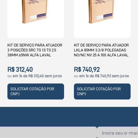
PARA ATUADOR
KIT DE SERVIÇO PARA ATUADOR
KIT DE SERVIÇO PA
 1.5 TS 2.5
LKLA 85MM 3.3/8 POLEGADAS
LKLA D133 NC/NO 10
 LAVAL
NO/NC NV 25 A 100 ALFA LAVAL
NW100 A NW 150 AL
R$ 740,92
R$ 1.760,35
2,40 sem juros
ou
em 1x de R$ 740,92 sem juros
ou
em 1x de R$ 1.760
AÇÃO POR
SOLICITAR COTAÇÃO POR
SOLICITAR COTAÇ
CNPJ
CNPJ