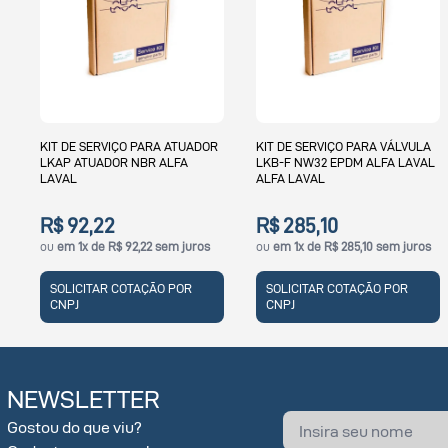
ÇO PARA ATUADOR
KIT DE SERVIÇO PARA VÁLVULA
KIT DE SERVIÇO 
R NBR ALFA
LKB-F NW32 EPDM ALFA LAVAL
3 POSIÇÕES SRC TS
ALFA LAVAL
38MM 65NW ALFA
R$ 285,10
R$ 312,40
 92,22 sem juros
ou
em 1x de R$ 285,10 sem juros
ou
em 1x de R$ 31
COTAÇÃO POR
SOLICITAR COTAÇÃO POR
SOLICITAR COT
CNPJ
CNPJ
NEWSLETTER
Gostou do que viu?