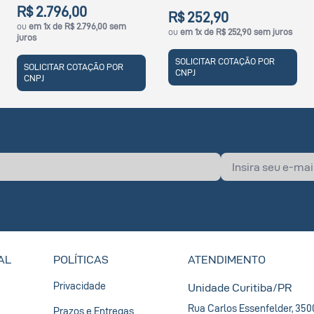
R$ 2.796,00
R$ 252,90
ou
em 1x de R$ 2.796,00 sem
ou
em 1x de R$ 252,90 sem juros
juros
SOLICITAR COTAÇÃO POR
SOLICITAR COTAÇÃO POR
CNPJ
CNPJ
AL
POLÍTICAS
ATENDIMENTO
Privacidade
Unidade Curitiba/PR
Rua Carlos Essenfelder, 350
Prazos e Entregas