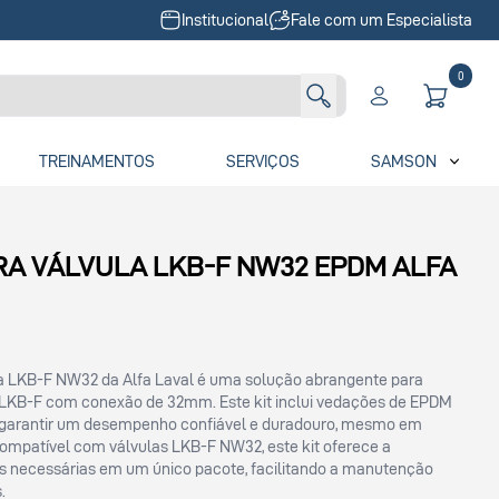
Institucional
Fale com um Especialista
0
TREINAMENTOS
SERVIÇOS
SAMSON
ARA VÁLVULA LKB-F NW32 EPDM ALFA
la LKB-F NW32 da Alfa Laval é uma solução abrangente para
 LKB-F com conexão de 32mm. Este kit inclui vedações de EPDM
a garantir um desempenho confiável e duradouro, mesmo em
Compatível com válvulas LKB-F NW32, este kit oferece a
as necessárias em um único pacote, facilitando a manutenção
.