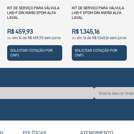
KIT DE SERVIÇO PARA VÁLVULA
KIT DE SERVIÇO PARA VÁLVULA
LKB-F EPDM DIN NW150 ALFA
LKB-F ISO 25 EPDM ALFA LAVAL
LAVAL
R$ 1.345,16
R$ 222,33
ou
em 1x de R$ 1.345,16 sem juros
ou
em 1x de R$ 222,33 sem juros
SOLICITAR COTAÇÃO POR
SOLICITAR COTAÇÃO POR
CNPJ
CNPJ
AL
POLÍTICAS
ATENDIMENTO