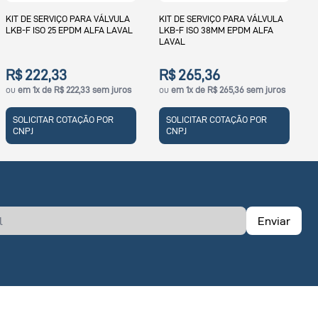
LKB-F ISO 51MM EPDM ALFA
L
LAVAL
L
KIT DE SERVIÇO PARA VÁLVULA
LKB-F ISO 38MM EPDM ALFA
LAVAL
R$ 306,55
ou
em 1x de R$ 306,55 sem juros
R$ 265,36
ou
em 1x de R$ 265,36 sem juros
SOLICITAR COTAÇÃO POR
CNPJ
SOLICITAR COTAÇÃO POR
CNPJ
Enviar