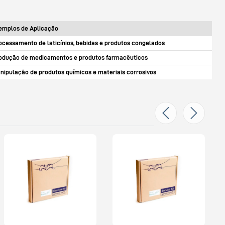
emplos de Aplicação
ocessamento de laticínios, bebidas e produtos congelados
odução de medicamentos e produtos farmacêuticos
nipulação de produtos químicos e materiais corrosivos
KIT DE SERVIÇO PARA VÁLVULA
K