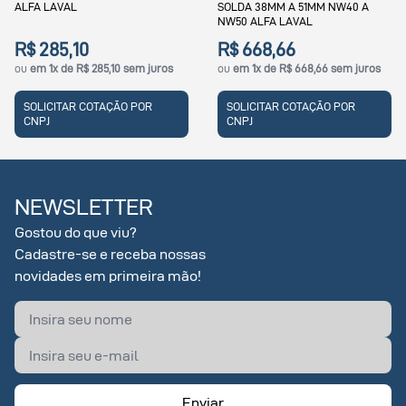
ALFA LAVAL
SOLDA 38MM A 51MM NW40 A
NW50 ALFA LAVAL
R$ 285,10
R$ 668,66
ou
em 1x de R$ 285,10 sem juros
ou
em 1x de R$ 668,66 sem juros
SOLICITAR COTAÇÃO POR
SOLICITAR COTAÇÃO POR
CNPJ
CNPJ
NEWSLETTER
Gostou do que viu?
Cadastre-se e receba nossas
novidades em primeira mão!
Enviar