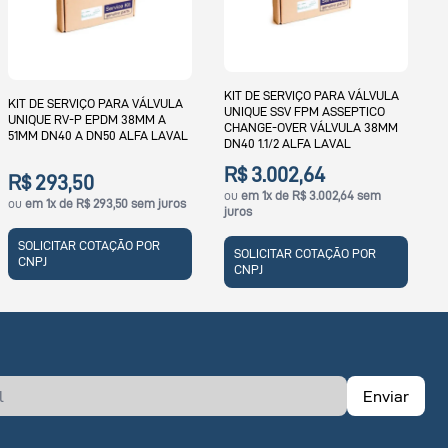
KIT DE SERVIÇO C PARA
K
VÁLVULA SMP-SC 51MM A 76MM
S
NW50 A NW65 EPDM SMP-SC
N
KIT DE SERVIÇO PARA VÁLVULA
COM ANEL DO PLUG ALFA LAVAL
UNIQUE SSV FPM ASSEPTICO
CHANGE-OVER VÁLVULA 38MM
R$ 1.774,78
DN40 1.1/2 ALFA LAVAL
ou
em 1x de R$ 1.774,78 sem juros
R$ 3.002,64
ou
em 1x de R$ 3.002,64 sem
SOLICITAR COTAÇÃO POR
juros
CNPJ
SOLICITAR COTAÇÃO POR
CNPJ
Enviar