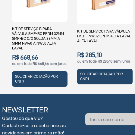
KIT DE SERVIÇO PARA VÁLVULA
KIT DE SERVIÇO PARA VÁLVULA
LKB-F NW32 EPDM ALFA LAVAL
SMP-BC EPDM O/O 38MM A
ALFA LAVAL
51MM NW40 A NW50 ALFA
LAVAL
R$ 285,10
R$ 444,00
ou
em 1x de R$ 285,10 sem juros
ou
em 1x de R$ 444,00 sem juros
s
SOLICITAR COTAÇÃO POR
SOLICITAR COTAÇÃO POR
CNPJ
CNPJ
NEWSLETTER
Gostou do que viu?
Cadastre-se e receba nossas
novidades em primeira mão!