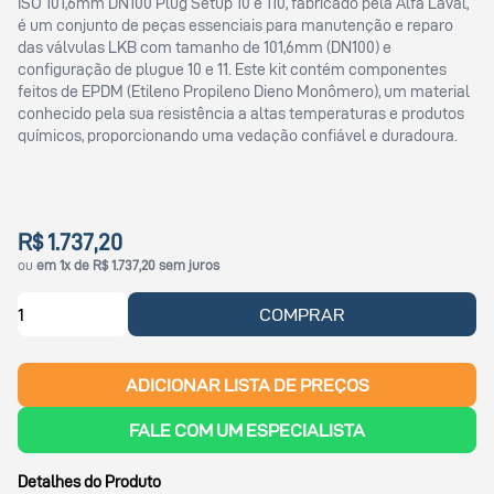
ISO 101,6mm DN100 Plug Setup 10 e 110, fabricado pela Alfa Laval,
é um conjunto de peças essenciais para manutenção e reparo
das válvulas LKB com tamanho de 101,6mm (DN100) e
configuração de plugue 10 e 11. Este kit contém componentes
feitos de EPDM (Etileno Propileno Dieno Monômero), um material
conhecido pela sua resistência a altas temperaturas e produtos
químicos, proporcionando uma vedação confiável e duradoura.
R$ 1.737,20
ou
em 1x de R$ 1.737,20 sem juros
COMPRAR
ADICIONAR LISTA DE PREÇOS
FALE COM UM ESPECIALISTA
Detalhes do Produto