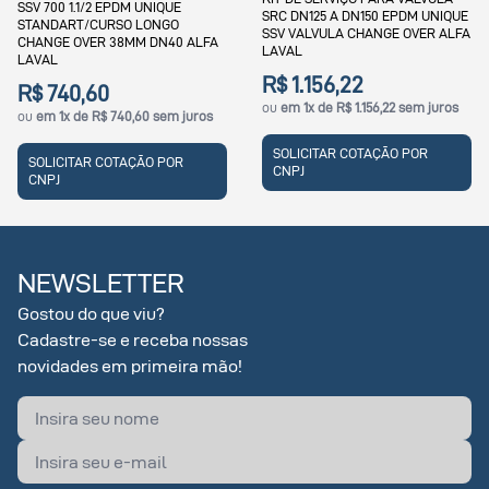
SRC DN125 A DN150 EPDM UNIQUE
UNIQUE SSV CHANGE OVER 
SSV VALVULA CHANGE OVER ALFA
DN50 2" ALFA LAVAL
ALFA
LAVAL
R$ 1.156,22
R$ 1.762,19
ou
em 1x de R$ 1.156,22 sem juros
ou
em 1x de R$ 1.762,19 sem 
uros
SOLICITAR COTAÇÃO POR
SOLICITAR COTAÇÃO POR
CNPJ
CNPJ
NEWSLETTER
Gostou do que viu?
Cadastre-se e receba nossas
novidades em primeira mão!