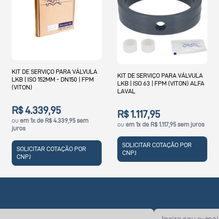
PARA VÁLVULA
KIT DE SERVIÇO PARA VÁLVULA
KIT DE SERVIÇO PA
 DN150 | FPM
LKB | ISO 63 | FPM (VITON) ALFA
LKB 51MM LKB-F 3"
LAVAL
LAVAL
5
R$ 1.117,95
R$ 418,22
339,95 sem
ou
em 1x de R$ 1.117,95 sem juros
ou
em 1x de R$ 418,2
SOLICITAR COTAÇÃO POR
SOLICITAR COTAÇ
AÇÃO POR
CNPJ
CNPJ