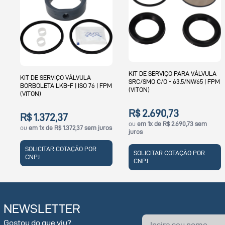
KIT DE SERVIÇO PARA VÁLVULA
KIT DE SERVIÇO 
O VÁLVULA
SRC/SMO C/O - 63.5/NW65 | FPM
LKB | ISO 152MM -
-F | ISO 76 | FPM
(VITON)
(VITON)
R$ 2.690,73
R$ 4.339,9
37
ou
em 1x de R$ 2.690,73 sem
ou
em 1x de R$ 4.
1.372,37 sem juros
juros
juros
COTAÇÃO POR
SOLICITAR COTAÇÃO POR
SOLICITAR COT
CNPJ
CNPJ
NEWSLETTER
Gostou do que viu?