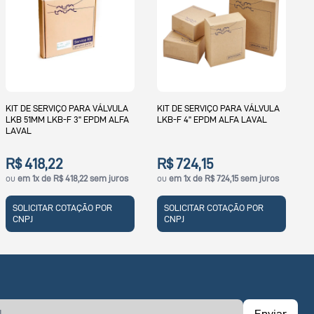
KIT DE SERVIÇO PARA 
LKB-F 51MM VITON ALF
RA VÁLVULA
KIT DE SERVIÇO PARA VÁLVULA
 EPDM ALFA
LKB-F 4" EPDM ALFA LAVAL
R$ 1.033,67
ou
em 1x de R$ 1.033,67
juros
R$ 724,15
2 sem juros
ou
em 1x de R$ 724,15 sem juros
SOLICITAR COTAÇÃO 
CNPJ
ÃO POR
SOLICITAR COTAÇÃO POR
CNPJ
Enviar