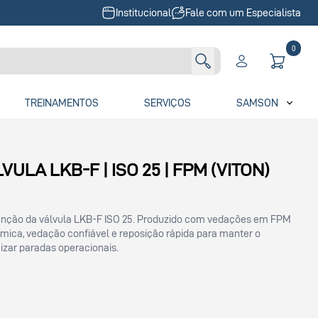
Institucional
Fale com um Especialista
0
TREINAMENTOS
SERVIÇOS
SAMSON
VULA LKB-F | ISO 25 | FPM (VITON)
utenção da válvula LKB-F ISO 25. Produzido com vedações em FPM
química, vedação confiável e reposição rápida para manter o
zar paradas operacionais.