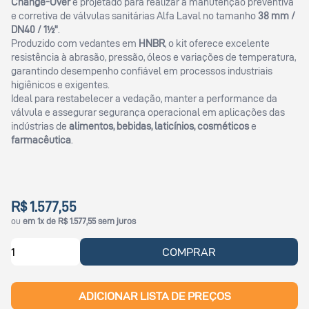
Change-Over
é projetado para realizar a manutenção preventiva
e corretiva de válvulas sanitárias Alfa Laval no tamanho
38 mm /
DN40 / 1½"
.
Produzido com vedantes em
HNBR
, o kit oferece excelente
resistência à abrasão, pressão, óleos e variações de temperatura,
garantindo desempenho confiável em processos industriais
higiênicos e exigentes.
Ideal para restabelecer a vedação, manter a performance da
válvula e assegurar segurança operacional em aplicações das
indústrias de
alimentos, bebidas, laticínios, cosméticos
e
farmacêutica
.
R$ 1.577,55
ou
em 1x de R$ 1.577,55 sem juros
COMPRAR
ADICIONAR LISTA DE PREÇOS