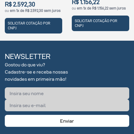
R$ 1.156,22
30
R$ 740,60
ou
em 1x de R$ 1.156,22 sem juros
 2.592,30 sem juros
ou
em 1x de R$
SOLICITAR COTAÇÃO POR
COTAÇÃO POR
SOLICITAR 
CNPJ
CNPJ
NEWSLETTER
Gostou do que viu?
Cadastre-se e receba nossas
novidades em primeira mão!
Enviar