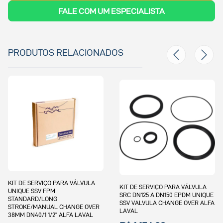
FALE COM UM ESPECIALISTA
PRODUTOS RELACIONADOS
ÇO PARA VÁLVULA
KIT DE SERVI
KIT DE SERVIÇO PARA VÁLVULA
PM
SSV 700 1.1/2 
SRC DN125 A DN150 EPDM UNIQUE
NG
STANDART/CU
SSV VALVULA CHANGE OVER ALFA
AL CHANGE OVER
CHANGE OVER
LAVAL
/2" ALFA LAVAL
LAVAL