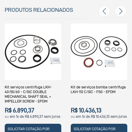
PRODUTOS RELACIONADOS
rviços centrífuga LKH-
Kit de serviços bomba centrífuga
Kit de
/60 - C/SIC DOUBLE
LKH-112 C/SIC - FSS - EPDM
LKH-11
NICAL SHAFT SEAL +
LER SCREW - EPDM
6.890,37
R$ 10.436,13
R$ 7
1x de R$ 6.890,37 sem juros
ou
em 1x de R$ 10.436,13 sem juros
ou
em 
ICITAR COTAÇÃO POR
SOLICITAR COTAÇÃO POR
SOL