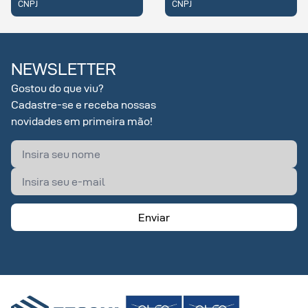
J
CNPJ
CNP
NEWSLETTER
Gostou do que viu?
Cadastre-se e receba nossas
novidades em primeira mão!
Enviar