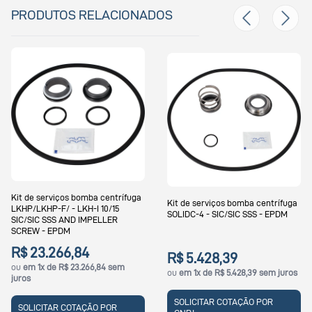
PRODUTOS RELACIONADOS
mba centrífuga
Kit de serviços bomba centrífuga
Kit de serviços bo
-I 10/15
SOLIDC-4 - SIC/SIC SSS - EPDM
LKH-112 C/SIC - FS
MPELLER
4
R$ 5.428,39
R$ 10.436,13
266,84 sem
ou
em 1x de R$ 5.428,39 sem juros
ou
em 1x de R$ 10.4
SOLICITAR COTAÇÃO POR
SOLICITAR COTA
ÇÃO POR