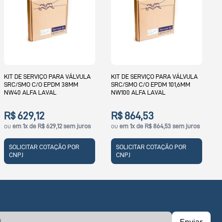
KI
SR
LA
KIT DE SERVIÇO PARA VÁLVULA
KIT DE SERVIÇO PARA VÁLVULA
SRC/SMO C/O EPDM 38MM
SRC/SMO C/O EPDM 101,6MM
NW40 ALFA LAVAL
NW100 ALFA LAVAL
R
o
R$ 629,12
R$ 864,53
ou
em 1x de R$ 629,12 sem juros
ou
em 1x de R$ 864,53 sem juros
SOLICITAR COTAÇÃO POR
SOLICITAR COTAÇÃO POR
CNPJ
CNPJ
Enviar