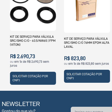
KIT DE SERVIÇO PARA VÁLVULA
KIT DE SERVIÇO PARA VÁLVULA
SRC/SMO C/O - 63.5/NW65 | FPM
SRC/SMO C/O 76MM EPDM ALFA
(VITON)
LAVAL
R$ 2.690,73
R$ 823,80
ou
em 1x de R$ 2.690,73 sem
ou
em 1x de R$ 823,80 sem juros
juros
SOLICITAR COTAÇÃO POR
SOLICITAR COTAÇÃO POR
CNPJ
CNPJ
NEWSLETTER
Gostou do que viu?