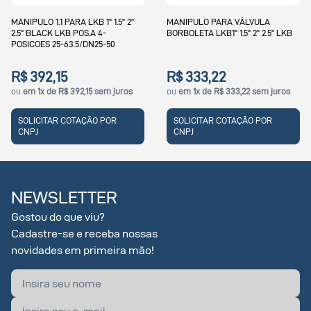
MANIPULO 1.1 PARA LKB 1" 1.5" 2"
MANIPULO PARA VÁLVULA
2.5" BLACK LKB POS.A 4-
BORBOLETA LKB1" 1.5" 2" 2.5" LKB
POSICOES 25-63.5/DN25-50
R$ 392,15
R$ 333,22
ou
em 1x de R$ 392,15 sem juros
ou
em 1x de R$ 333,22 sem juros
SOLICITAR COTAÇÃO POR
SOLICITAR COTAÇÃO POR
CNPJ
CNPJ
NEWSLETTER
Gostou do que viu?
Cadastre-se e receba nossas
novidades em primeira mão!