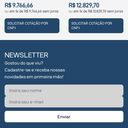
66
R$ 12.829,70
R$ 7.927,
 9.766,66 sem juros
ou
em 1x de R$ 12.829,70 sem juros
ou
em 1x de R$
COTAÇÃO POR
SOLICITAR COTAÇÃO POR
SOLICITAR 
CNPJ
CNPJ
NEWSLETTER
Gostou do que viu?
Cadastre-se e receba nossas
novidades em primeira mão!
Enviar