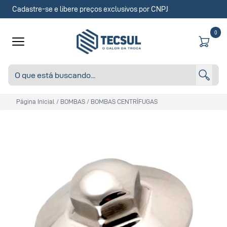
Cadastre-se e libere preços exclusivos por CNPJ
0
Página Inicial
/
BOMBAS
/
BOMBAS CENTRÍFUGAS