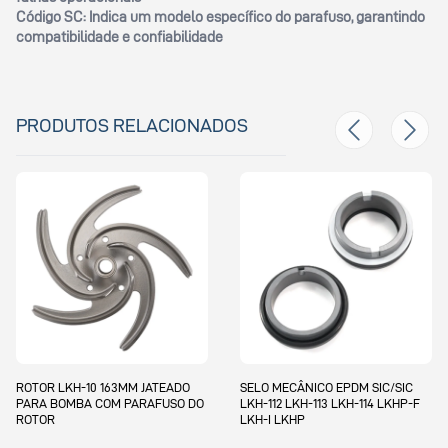
Código SC:
Indica um modelo específico do parafuso, garantindo
compatibilidade e confiabilidade
PRODUTOS RELACIONADOS
 163MM JATEADO
SELO MECÂNICO EPDM SIC/SIC
SELO MECÂNICO
COM PARAFUSO DO
LKH-112 LKH-113 LKH-114 LKHP-F
LKH-114 SSS
LKH-I LKHP