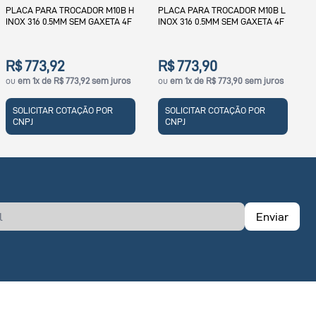
PLACA PARA TROCADOR M10B L
INOX 316 0.5MM SEM GAXETA 4F
R$ 3.390,99
ou
em 1x de R$ 3.390,99 sem
juros
j
R$ 773,90
ou
em 1x de R$ 773,90 sem juros
SOLICITAR COTAÇÃO POR
CNPJ
SOLICITAR COTAÇÃO POR
CNPJ
Enviar