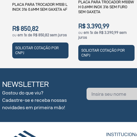
PLACA PARA TROCADOR M10BW
L
PLACA PARA TROCADOR M15B H
H 0.6MM INOX 316 SEM FURO
F
0.6MM SEM FURO SEM GAXETA
SEM GAXETA
R$ 3.390,99
R$ 2.410,26
ou
em 1x de R$ 3.390,99 sem
s
ou
em 1x de R$ 2.410,26 sem juros
juros
SOLICITAR COTAÇÃO POR
SOLICITAR COTAÇÃO POR
CNPJ
CNPJ
NEWSLETTER
Gostou do que viu?
Cadastre-se e receba nossas
novidades em primeira mão!
INSTITUCION