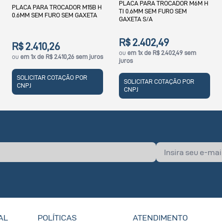
PLACA PARA TROCADOR M6M H
PLACA PARA TROCADOR M10B H
TI 0.6MM SEM FURO SEM
INOX 316 0.5MM SEM GAXETA 4F
GAXETA S/A
R$ 2.402,49
R$ 773,92
ou
em 1x de R$ 2.402,49 sem
ou
em 1x de R$ 773,92 sem juros
juros
SOLICITAR COTAÇÃO POR
SOLICITAR COTAÇÃO POR
CNPJ
CNPJ
AL
POLÍTICAS
ATENDIMENTO