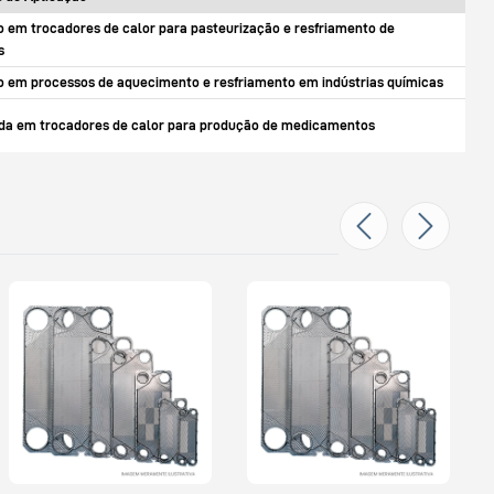
ão em trocadores de calor para pasteurização e resfriamento de
s
o em processos de aquecimento e resfriamento em indústrias químicas
a em trocadores de calor para produção de medicamentos
PLACA PARA TROCADOR M10BW
P
H INOX 316 0.6MM SEM GAXETA
H
3F
4