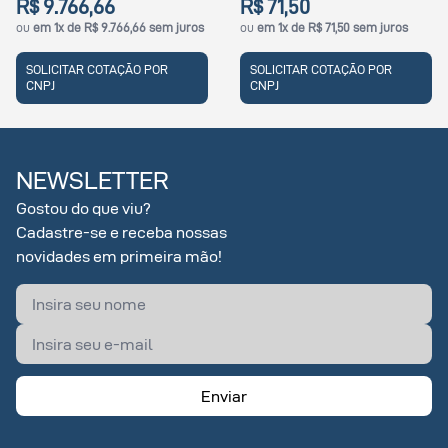
66,66
R$ 71,50
R$ 39,
e R$ 9.766,66 sem juros
ou
em 1x de R$ 71,50 sem juros
ou
em 1x d
AR COTAÇÃO POR
SOLICITAR COTAÇÃO POR
SOLICIT
CNPJ
CNPJ
NEWSLETTER
Gostou do que viu?
Cadastre-se e receba nossas
novidades em primeira mão!
Enviar