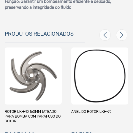
Função:
Garantir um bombeamento eficiente e delicado,
preservando a integridade do fluido
PRODUTOS RELACIONADOS
H-10 163MM JATEADO
ANEL DO ROTOR LKH-70
ANEL EPD
BA COM PARAFUSO DO
LKH-5 AL