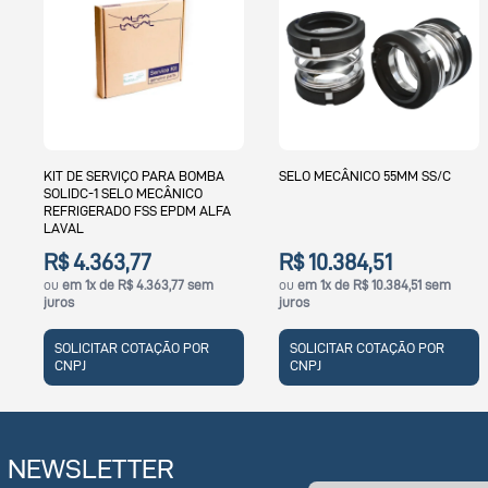
KIT DE SERVIÇO PARA BOMBA
SELO MECÂNICO 55MM SS/C
S
SOLIDC-1 SELO MECÂNICO
1
REFRIGERADO FSS EPDM ALFA
LAVAL
R$ 4.363,77
R$ 10.384,51
R
ou
em 1x de R$ 4.363,77 sem
ou
em 1x de R$ 10.384,51 sem
o
juros
juros
j
SOLICITAR COTAÇÃO POR
SOLICITAR COTAÇÃO POR
CNPJ
CNPJ
NEWSLETTER