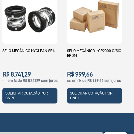
SELO M
FPM (V
O MECÂNICO HYCLEAN SR4
SELO MECÂNICO I-CP2000 C/SIC
EPDM
R$ 2
ou
em 1
 8.741,29
R$ 999,66
m 1x de R$ 8.741,29 sem juros
ou
em 1x de R$ 999,66 sem juros
SOLI
CNPJ
LICITAR COTAÇÃO POR
SOLICITAR COTAÇÃO POR
PJ
CNPJ