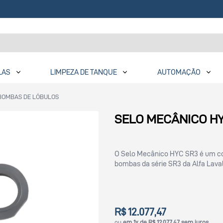
LAS
LIMPEZA DE TANQUE
AUTOMAÇÃO
BOMBAS DE LÓBULOS
SELO MECÂNICO H
O Selo Mecânico HYC SR3 é um co
bombas da série SR3 da Alfa Laval
R$ 12.077,47
ou
em 1x de R$ 12.077,47 sem juros