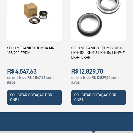
ELO MECÂNICO BOMBA MR-
SELO MECÂNICO EPDM SIC/SIC
SEL
85/200 EPDM
LKH-112 LKH-113 LKH-114 LKHP-F
LKH-I LKHP
$ 4.547,63
R$ 12.829,70
R$
u
em 1x de R$ 4.547,63 sem
ou
em 1x de R$ 12.829,70 sem
ou
e
uros
juros
SO
SOLICITAR COTAÇÃO POR
SOLICITAR COTAÇÃO POR
CN
CNPJ
CNPJ