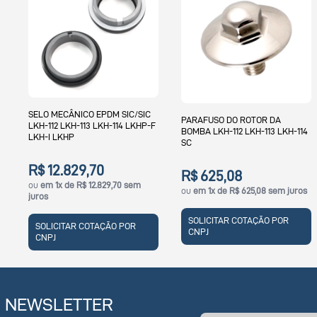
ELO MECÂNICO EPDM SIC/SIC
KIT 
PARAFUSO DO ROTOR DA
H-112 LKH-113 LKH-114 LKHP-F
SOLI
BOMBA LKH-112 LKH-113 LKH-114
KH-I LKHP
REFR
SC
LAV
$ 12.829,70
R$ 
R$ 625,08
u
em 1x de R$ 12.829,70 sem
ou
e
ou
em 1x de R$ 625,08 sem juros
ros
juros
SOLICITAR COTAÇÃO POR
SOLICITAR COTAÇÃO POR
SO
CNPJ
CNPJ
CN
NEWSLETTER