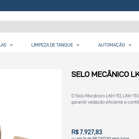
LAS
LIMPEZA DE TANQUE
AUTOMAÇÃO
SELO MECÂNICO LKH
O Selo Mecânico LKH-112, LKH-113,
garantir vedação eficiente e conf
R$ 7.927,83
ou
em 1x de R$ 7.927,83 sem juros