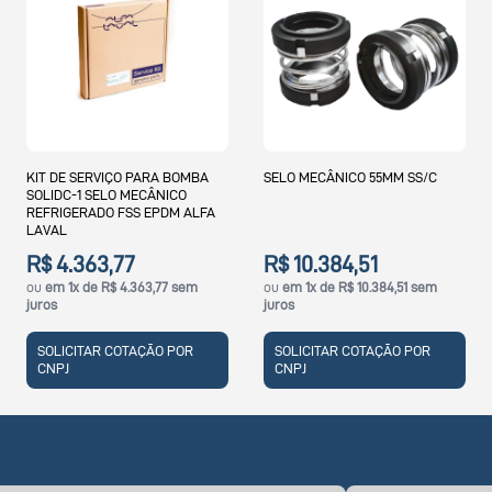
DE SERVIÇO PARA BOMBA
SELO MECÂNICO 55MM SS/C
SELO M
DC-1 SELO MECÂNICO
185/20
IGERADO FSS EPDM ALFA
AL
4.363,77
R$ 10.384,51
R$ 4
m 1x de R$ 4.363,77 sem
ou
em 1x de R$ 10.384,51 sem
ou
em 1
juros
juros
LICITAR COTAÇÃO POR
SOLICITAR COTAÇÃO POR
SOLIC
PJ
CNPJ
CNPJ