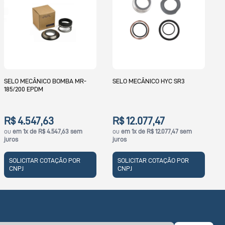
SELO MEC
ECÂNICO BOMBA MR-
SELO MECÂNICO HYC SR3
0 EPDM
R$ 8.7
ou
em 1x d
.547,63
R$ 12.077,47
x de R$ 4.547,63 sem
ou
em 1x de R$ 12.077,47 sem
SOLICIT
juros
CNPJ
ITAR COTAÇÃO POR
SOLICITAR COTAÇÃO POR
CNPJ