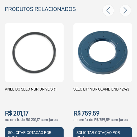
PRODUTOS RELACIONADOS
DO SELO NBR DRIVE SR1
SELO LIP NBR GLAND END 42/43
ANEL 
01,17
R$ 759,59
R$ 
1x de R$ 201,17 sem juros
ou
em 1x de R$ 759,59 sem juros
ou
em 
ICITAR COTAÇÃO POR
SOLICITAR COTAÇÃO POR
SOL