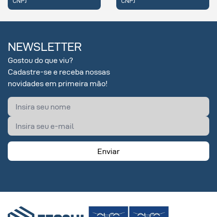
J
CNPJ
CNP
NEWSLETTER
Gostou do que viu?
Cadastre-se e receba nossas
novidades em primeira mão!
Enviar