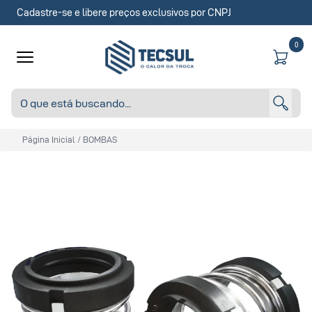
Cadastre-se e libere preços exclusivos por CNPJ
0
Página Inicial
/
BOMBAS