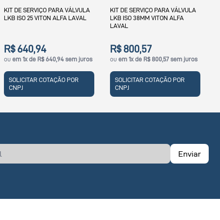
L
KIT DE SERVIÇO PARA VÁLVULA
KIT DE SERVIÇO PARA VÁLVULA
LKB ISO 38MM VITON ALFA
LKB ISO 51MM (2'') VITON ALFA
LAVAL
LAVAL
R$ 800,57
R$ 960,21
ou
em 1x de R$ 800,57 sem juros
ou
em 1x de R$ 960,21 sem juros
SOLICITAR COTAÇÃO POR
SOLICITAR COTAÇÃO POR
CNPJ
CNPJ
Enviar