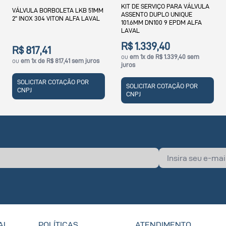
KIT DE SERVIÇO PARA VÁLVULA
KIT DE SERVIÇO PARA VÁLVULA
ASSENTO DUPLO UNIQUE
LKB ISO 25 VITON ALFA LAVAL
101.6MM DN100 9 EPDM ALFA
LAVAL
R$ 1.339,40
R$ 640,94
ou
em 1x de R$ 1.339,40 sem
ou
em 1x de R$ 640,94 sem juros
juros
SOLICITAR COTAÇÃO POR
SOLICITAR COTAÇÃO POR
CNPJ
CNPJ
AL
POLÍTICAS
ATENDIMENTO