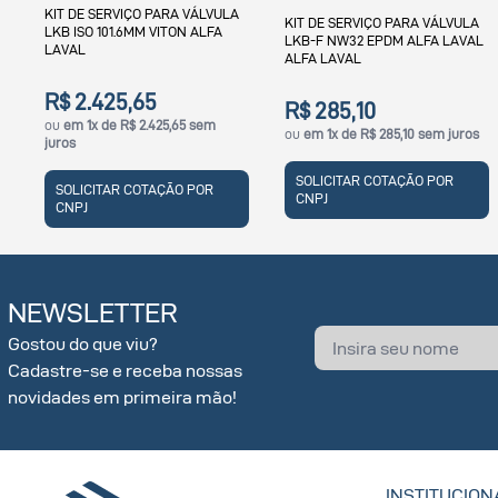
KIT DE SERVIÇO PARA VÁLVULA
VÁLVULA BORBOLETA LKB 51MM
LKB-F NW32 EPDM ALFA LAVAL
2" INOX 304 VITON ALFA LAVAL
ALFA LAVAL
R$ 285,10
R$ 817,41
ou
em 1x de R$ 285,10 sem juros
ou
em 1x de R$ 817,41 sem juros
SOLICITAR COTAÇÃO POR
SOLICITAR COTAÇÃO POR
CNPJ
CNPJ
NEWSLETTER
Gostou do que viu?
Cadastre-se e receba nossas
novidades em primeira mão!
INSTITUCION