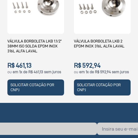
VÁLVULA BORBOLETA LKB 2
VÁLVULA BORBOLETA LKB 51MM
EPDM INOX 316L ALFA LAVAL
2" EPDM INOX 316L ALFA LAVAL
R$ 592,94
R$ 1.388,16
ou
em 1x de R$ 592,94 sem juros
ou
em 1x de R$ 1.388,16 sem juros
SOLICITAR COTAÇÃO POR
SOLICITAR COTAÇÃO POR
CNPJ
CNPJ