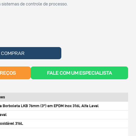
sistemas de controle de processo.
COMPRAR
PREÇOS
FALE COM UM ESPECIALISTA
hes
la Borboleta LKB 76mm (3") em EPDM Inox 316L Alfa Laval
aval
noxidável 316L