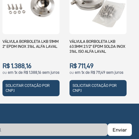
V
VÁLVULA BORBOLETA LKB-2
S
SOLDA DN125 EPDM INOX 316L
A
ALFA LAVAL
VÁLVULA BORBOLETA LKB
63.5MM 2.1/2" EPDM SOLDA INOX
316L ISO ALFA LAVAL
R$ 7.728,72
ou
em 1x de R$ 7.728,72 sem juros
j
R$ 711,49
ou
em 1x de R$ 711,49 sem juros
SOLICITAR COTAÇÃO POR
CNPJ
SOLICITAR COTAÇÃO POR
CNPJ
Enviar