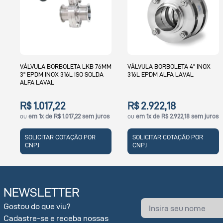
MM
VÁLVULA BORBOLETA 4" INOX
VÁLVULA BORBOLETA LKB 1.1/2"
316L EPDM ALFA LAVAL
38MM ISO SOLDA EPDM INOX
316L ALFA LAVAL
R$ 2.922,18
R$ 461,13
s
ou
em 1x de R$ 2.922,18 sem juros
ou
em 1x de R$ 461,13 sem juros
SOLICITAR COTAÇÃO POR
SOLICITAR COTAÇÃO POR
CNPJ
CNPJ
NEWSLETTER
Gostou do que viu?
Cadastre-se e receba nossas