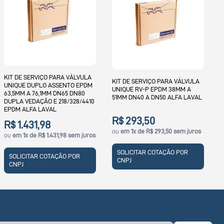
K
U
E
KIT DE SERVIÇO PARA VÁLVULA
6
KIT DE SERVIÇO PARA VÁLVULA
UNIQUE DUPLO ASSENTO EPDM
UNIQUE RV-P EPDM 38MM A
63,5MM A 76,1MM DN65 DN80
51MM DN40 A DN50 ALFA LAVAL
DUPLA VEDAÇÃO E 218/328/4410
EPDM ALFA LAVAL
j
R$ 293,50
R$ 1.431,98
ou
em 1x de R$ 293,50 sem juros
ou
em 1x de R$ 1.431,98 sem juros
SOLICITAR COTAÇÃO POR
SOLICITAR COTAÇÃO POR
CNPJ
CNPJ