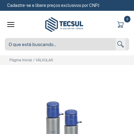
Cadastre-se e libere preços exclusivos por CNPJ
0
Página Inicial
/
VÁLVULAS