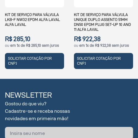
KIT DE SERVIÇO PARA VÁLVULA
KIT DE SERVIÇO PARA VÁLVULA
UNIQUE DUPLO ASSENTO EPD
L
UNIQUE DUPLO ASSENTO 51MM
63,5MM A 76,1MM DN65 DN80
DN50 EPDM PLUG SET-UP 10 AND
DUPLA VEDAÇÃO E 218/328/441
11 ALFA LAVAL
EPDM ALFA LAVAL
R$ 922,38
R$ 1.431,98
ou
em 1x de R$ 922,38 sem juros
ou
em 1x de R$ 1.431,98 sem jur
SOLICITAR COTAÇÃO POR
SOLICITAR COTAÇÃO POR
CNPJ
CNPJ
NEWSLETTER
Gostou do que viu?
Cadastre-se e receba nossas
novidades em primeira mão!