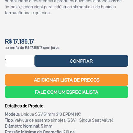
durabilidade e resistência a produtos químicos e processos de
limpeza, sendo ideal para indústrias alimentícia, de bebidas,
farmacêutica e química.
R$ 17.185,17
ou
em 1x de R$ 17.185,17 sem juros
COMPRAR
ADICIONAR LISTA DE PREÇOS
FALE COM UM ESPECIALISTA
Detalhes do Produto
Modelo:
Unique SSV 51mm 210 EPDM NC
Tipo:
Válvula de assento simples (SSV – Single Seat Valve)
Diâmetro Nominal:
51mm
Pressão Máxima de Operação:
210 psi