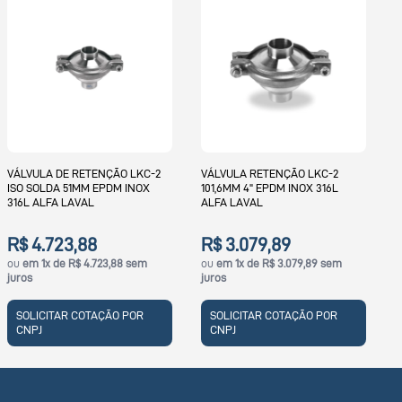
V
7
3
VÁLVULA DE RETENÇÃO LKC-2
VÁLVULA RETENÇÃO LKC-2
ISO SOLDA 51MM EPDM INOX
101,6MM 4" EPDM INOX 316L
316L ALFA LAVAL
ALFA LAVAL
R$ 4.723,88
R$ 3.079,89
j
ou
em 1x de R$ 4.723,88 sem
ou
em 1x de R$ 3.079,89 sem
juros
juros
SOLICITAR COTAÇÃO POR
SOLICITAR COTAÇÃO POR
CNPJ
CNPJ