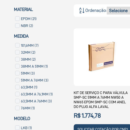
MATERIAL
Ordenação:
EPDM (21)
NBR (2)
MEDIDA
101,6MM (7)
32MM (2)
38MM (2)
38MM A 51MM (1)
51MM (3)
51MM A 76MM (3)
63,5MM (1)
KIT DE SERVIÇO C PARA VÁLVULA
63,5MM A 76,1MM (1)
SMP-SC 51MM A 76MM NW50 A
63,5MM A 76MM (3)
NW65 EPDM SMP-SC COM ANEL
DO PLUG ALFA LAVAL
76MM (1)
R$ 1.774,78
MODELO
LKB (1)
SOLICITAR COTAÇÃO POR CNPJ