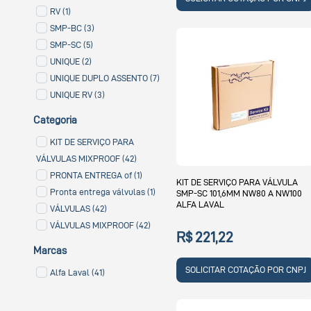
RV (1)
SMP-BC (3)
SMP-SC (5)
UNIQUE (2)
UNIQUE DUPLO ASSENTO (7)
UNIQUE RV (3)
Categoria
KIT DE SERVIÇO PARA
VÁLVULAS MIXPROOF (42)
PRONTA ENTREGA of (1)
KIT DE SERVIÇO PARA VÁLVULA
Pronta entrega válvulas (1)
SMP-SC 101,6MM NW80 A NW100
ALFA LAVAL
VÁLVULAS (42)
VÁLVULAS MIXPROOF (42)
R$ 221,22
Marcas
SOLICITAR COTAÇÃO POR CNPJ
Alfa Laval (41)